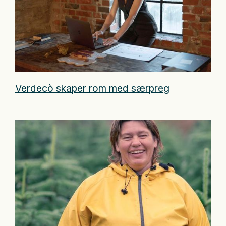
Verdecò skaper rom med særpreg