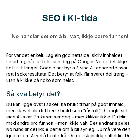
SEO i KI-tida
No handlar det om å bli valt, ikkje berre funnen!
Før var det enkelt: Lag ein god nettside, skriv innhaldet
smart, og håp at folk fann deg på Google. No er det ikkje
heilt slik lenger. Google har byrja å vise AI-genererte svar
rett i søkeresultata. Det betyr at folk får svaret dei treng –
utan å klikke på noko som helst.
Så kva betyr det?
Du kan ligge øvst i søket, ha brukt timar på godt innhald,
men likevel blir det berre brukt som “råstoff” i Google sitt
eige AI-svar. Brukaren ser deg – men klikkar ikkje. Du blir
med andre ord funnen – men ikkje valt.
Det endrar spelet
No handlar det ikkje berre om å bli synleg. Du må vere den
kjelda som AI vel å hente frå. Og det skjer ikkje tilfeldig. Du