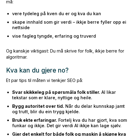
må:
vere tydeleg på kven du er og kva du kan
skape innhald som gir verdi – ikkje berre fyller opp ei
nettside
vise fagleg tyngde, erfaring og truverd
Og kanskje viktigast: Du må skrive for folk, ikkje berre for
algoritmar.
Kva kan du gjere no?
Et par tips til måten vi tenkjer SEO på:
Svar skikkeleg på spørsmåla folk stiller.
AI likar
tekstar som er klare, nyttige og heile.
Bygg autoritet over tid.
Når du delar kunnskap jamt
og trutt, blir du ein trygg kjelde.
Bruk ekte erfaringar.
Fortelj kva du har gjort, kva som
funkar og ikkje. Det gir verdi AI ikkje kan lage sjølv.
Gjer det enkelt for både folk og maskin å skjøne kva