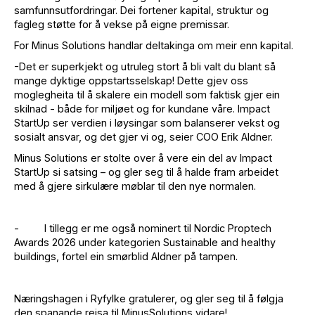
samfunnsutfordringar. Dei fortener kapital, struktur og
fagleg støtte for å vekse på eigne premissar.
For Minus Solutions handlar deltakinga om meir enn kapital.
-Det er superkjekt og utruleg stort å bli valt du blant så
mange dyktige oppstartsselskap! Dette gjev oss
moglegheita til å skalere ein modell som faktisk gjer ein
skilnad - både for miljøet og for kundane våre. Impact
StartUp ser verdien i løysingar som balanserer vekst og
sosialt ansvar, og det gjer vi og, seier COO Erik Aldner.
Minus Solutions er stolte over å vere ein del av Impact
StartUp si satsing – og gler seg til å halde fram arbeidet
med å gjere sirkulære møblar til den nye normalen.
- I tillegg er me også nominert til Nordic Proptech
Awards 2026 under kategorien Sustainable and healthy
buildings, fortel ein smørblid Aldner på tampen.
Næringshagen i Ryfylke gratulerer, og gler seg til å følgja
den spanande reisa til MinusSolutions vidare!