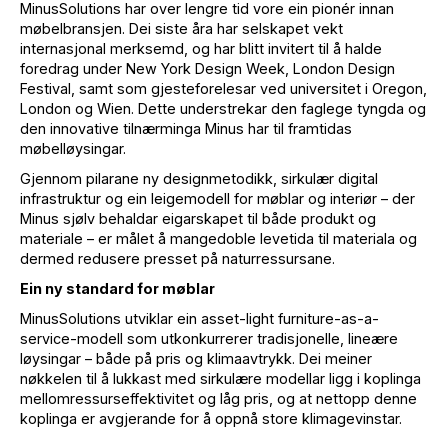
MinusSolutions har over lengre tid vore ein pionér innan
møbelbransjen. Dei siste åra har selskapet vekt
internasjonal merksemd, og har blitt invitert til å halde
foredrag under New York Design Week, London Design
Festival, samt som gjesteforelesar ved universitet i Oregon,
London og Wien. Dette understrekar den faglege tyngda og
den innovative tilnærminga Minus har til framtidas
møbelløysingar.
Gjennom pilarane ny designmetodikk, sirkulær digital
infrastruktur og ein leigemodell for møblar og interiør – der
Minus sjølv behaldar eigarskapet til både produkt og
materiale – er målet å mangedoble levetida til materiala og
dermed redusere presset på naturressursane.
Ein ny standard for møblar
MinusSolutions utviklar ein asset-light furniture-as-a-
service-modell som utkonkurrerer tradisjonelle, lineære
løysingar – både på pris og klimaavtrykk. Dei meiner
nøkkelen til å lukkast med sirkulære modellar ligg i koplinga
mellomressurseffektivitet og låg pris, og at nettopp denne
koplinga er avgjerande for å oppnå store klimagevinstar.