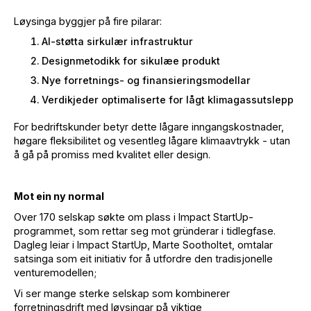
Løysinga byggjer på fire pilarar:
AI-støtta sirkulær infrastruktur
Designmetodikk for sikulæe produkt
Nye forretnings- og finansieringsmodellar
Verdikjeder optimaliserte for lågt klimagassutslepp
For bedriftskunder betyr dette lågare inngangskostnader,
høgare fleksibilitet og vesentleg lågare klimaavtrykk - utan
å gå på promiss med kvalitet eller design.
Mot ein ny normal
Over 170 selskap søkte om plass i Impact StartUp-
programmet, som rettar seg mot gründerar i tidlegfase.
Dagleg leiar i Impact StartUp, Marte Sootholtet, omtalar
satsinga som eit initiativ for å utfordre den tradisjonelle
venturemodellen;
Vi ser mange sterke selskap som kombinerer
forretningsdrift med løysingar på viktige