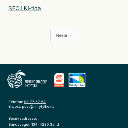
SEO i KI-tida
Neste
Telefon:
97 77 57 57
E-post:
post@nhryfylke.no
Besøksadresse:
Sandsvegen 134, 4230 Sand