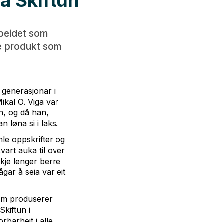
å Skiftun
Arbeidet som
ne produkt som
e generasjonar i
ikal O. Viga var
en, og då han,
 løna si i laks.
mle oppskrifter og
vart auka til over
kkje lenger berre
gar å seia var eit
 som produserer
Skiftun i
barheit i alle