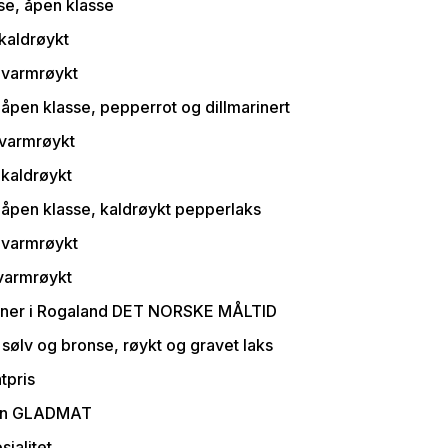
e, åpen klasse
kaldrøykt
 varmrøykt
åpen klasse, pepperrot og dillmarinert
 varmrøykt
kaldrøykt
 åpen klasse, kaldrøykt pepperlaks
 varmrøykt
varmrøykt
nner i Rogaland DET NORSKE MÅLTID
sølv og bronse, røykt og gravet laks
pris
en GLADMAT
ialitet