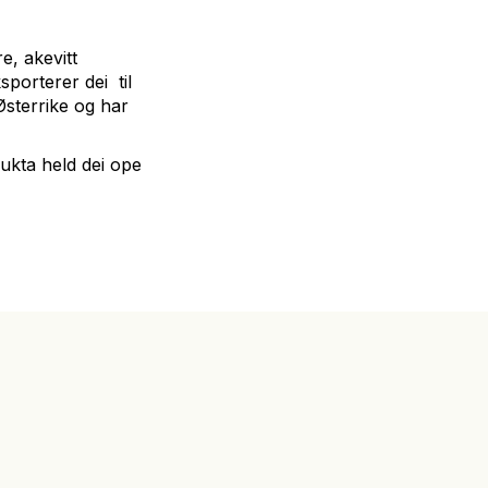
e, akevitt
porterer dei til
sterrike og har
dukta held dei ope