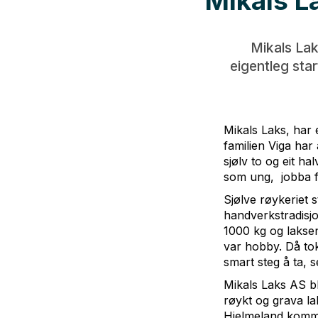
Mikals L
Mikals Laks
eigentleg sta
Mikals Laks, har e
familien Viga har
sjølv to og eit ha
som ung, jobba fo
Sjølve røykeriet 
handverkstradisjo
1000 kg og laksen
var hobby. Då tok
smart steg å ta, s
Mikals Laks AS ble
røykt og grava lak
Hjelmeland kommun