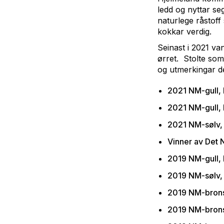
ledd og nyttar se
naturlege råstoff
kokkar verdig.
Seinast i 2021 va
ørret. Stolte som 
og utmerkingar de
2021 NM-gull, 
2021 NM-gull, 
2021 NM-sølv, 
Vinner av Det 
2019 NM-gull, 
2019 NM-sølv, k
2019 NM-brons
2019 NM-bronse