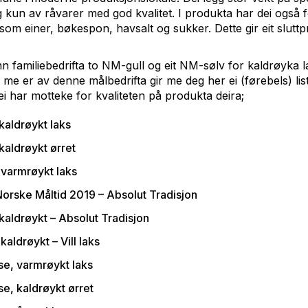
g kun av råvarer med god kvalitet. I produkta har dei også 
 som einer, bøkespon, havsalt og sukker. Dette gir eit slut
nn familiebedrifta to NM-gull og eit NM-sølv for kaldrøyka 
me er av denne målbedrifta gir me deg her ei (førebels) list
i har motteke for kvaliteten på produkta deira;
kaldrøykt laks
kaldrøykt ørret
varmrøykt laks
Norske Måltid 2019 – Absolut Tradisjon
kaldrøykt – Absolut Tradisjon
aldrøykt – Vill laks
e, varmrøykt laks
, kaldrøykt ørret