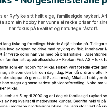
aks - Norgesmeisterane p
 er Ryfylke sitt heilt eige, familieeigde røykeri. 
rta som ein hobby har vunne ei rekke prisar for si
har fokus på kvalitet og naturlege råstoff.
i lang fiske og foredlings-historie å sjå tilbake på. Tidlegar
 alle levd av sjøen og drive med røyking av fisk. Innehavar M
lvt år fyrste gong han var med på brislingfiske i Jøsenfjord
r familien sitt oppdrettsselskap – Kroken Fisk AS – fekk han
starta som ein hobby for Mikal. Fisken vart foredla etter ga
nar, slik som den blir den dag i dag. Men då ordrane etter k
 blei stoppa på grensa til Sveits innsåg Mikal at hobbyen i
 han steget og satsa seriøst på vidareforedling. Noko me vå
eier Mikal.
i etablert 5. april 2000 og er i dag eit familieeigd røykeri
s av høg kvalitet til matbevisste kundar. Bedrifta held til på 
e i moderne produksjonslokale. Dei legg stor vekt på spor