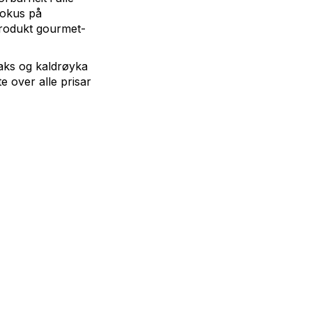
fokus på
tprodukt gourmet-
laks og kaldrøyka
e over alle prisar