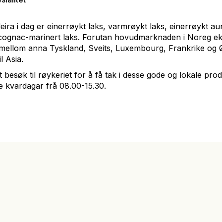
ra i dag er einerrøykt laks, varmrøykt laks, einerrøykt aur
 cognac-marinert laks. Forutan hovudmarknaden i Noreg eks
ellom anna Tyskland, Sveits, Luxembourg, Frankrike og Ø
l Asia.
t besøk til røykeriet for å få tak i desse gode og lokale pro
e kvardagar frå 08.00-15.30.