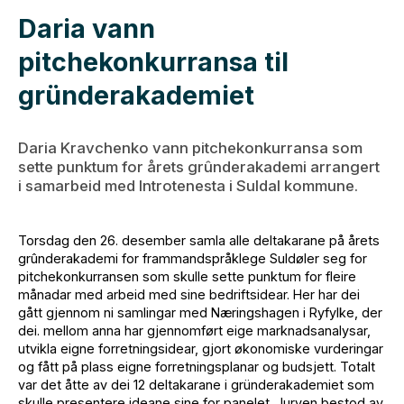
Daria vann
pitchekonkurransa til
gründerakademiet
Daria Kravchenko vann pitchekonkurransa som
sette punktum for årets grûnderakademi arrangert
i samarbeid med Introtenesta i Suldal kommune.
Torsdag den 26. desember samla alle deltakarane på årets
grûnderakademi for frammandspråklege Suldøler seg for
pitchekonkurransen som skulle sette punktum for fleire
månadar med arbeid med sine bedriftsidear. Her har dei
gått gjennom ni samlingar med Næringshagen i Ryfylke, der
dei. mellom anna har gjennomført eige marknadsanalysar,
utvikla eigne forretningsidear, gjort økonomiske vurderingar
og fått på plass eigne forretningsplanar og budsjett. Totalt
var det åtte av dei 12 deltakarane i gründerakademiet som
skulle presentere ideane sine for panelet. Juryen bestod av