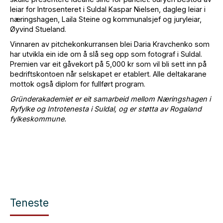
leiar for Introsenteret i Suldal Kaspar Nielsen, dagleg leiar i
næringshagen, Laila Steine og kommunalsjef og juryleiar,
Øyvind Stueland.
Vinnaren av pitchekonkurransen blei Daria Kravchenko som
har utvikla ein ide om å slå seg opp som fotograf i Suldal.
Premien var eit gåvekort på 5,000 kr som vil bli sett inn på
bedriftskontoen når selskapet er etablert. Alle deltakarane
mottok også diplom for fullført program.
Gründerakademiet er eit samarbeid mellom Næringshagen i
Ryfylke og Introtenesta i Suldal, og er støtta av Rogaland
fylkeskommune.
Teneste