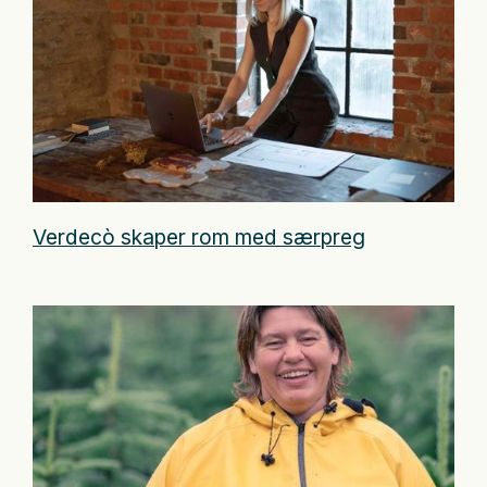
Verdecò skaper rom med særpreg