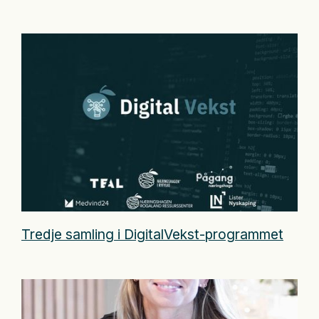
Tredje samling i DigitalVekst-programmet