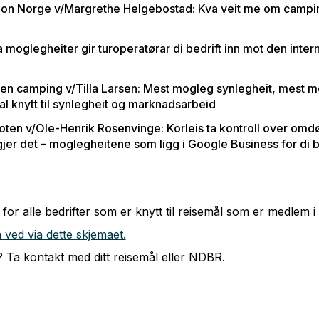
jon Norge v/Margrethe Helgebostad: Kva veit me om camping
 moglegheiter gir turoperatørar di bedrift inn mot den inter
en camping v/Tilla Larsen: Mest mogleg synlegheit, mest mo
al knytt til synlegheit og marknadsarbeid
ofoten v/Ole-Henrik Rosenvinge: Korleis ta kontroll over om
gjer det – moglegheitene som ligg i Google Business for di b
for alle bedrifter som er knytt til reisemål som er medlem 
ved via dette skjemaet.
 Ta kontakt med ditt reisemål eller NDBR.