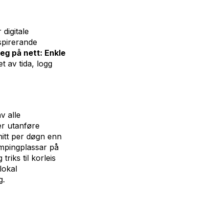
 digitale
spirerande
leg på nett: Enkle
t av tida, logg
v alle
er utanføre
nitt per døgn enn
ampingplassar på
triks til korleis
lokal
g.