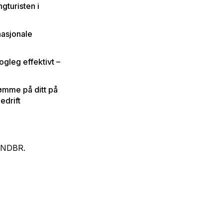
turisten i
nasjonale
gleg effektivt –
dømme på ditt på
edrift
i NDBR.