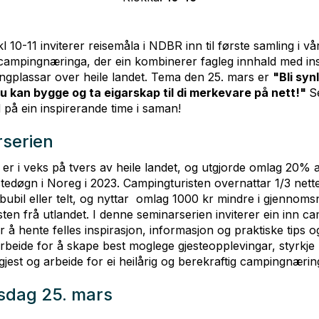
 10-11 inviterer reisemåla i NDBR inn til første samling i vår
 campingnæringa, der ein kombinerer fagleg innhald med in
ngplassar over heile landet. Tema den 25. mars er
"Bli syn
s du kan bygge og ta eigarskap til di merkevare på nett!"
Se
 på ein inspirerande time i saman!
serien
r i veks på tvers av heile landet, og utgjorde omlag 20% a
tedøgn i Noreg i 2023. Campingturisten overnattar 1/3 nett
bubil eller telt, og nyttar omlag 1000 kr mindre i gjennoms
sten frå utlandet. I denne seminarserien inviterer ein inn c
r å hente felles inspirasjon, informasjon og praktiske tips og 
beide for å skape best moglege gjesteopplevingar, styrkje 
gjest og arbeide for ei heilårig og berekraftig campingnærin
sdag 25. mars