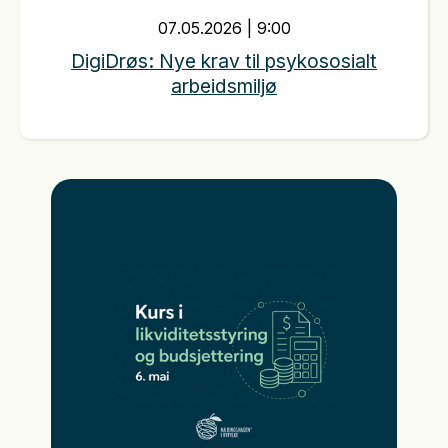
07
.
05
.
2026
|
9:00
DigiDrøs: Nye krav til psykososialt
arbeidsmiljø