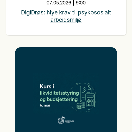
07
.
05
.
2026
|
9:00
DigiDrøs: Nye krav til psykososialt
arbeidsmiljø