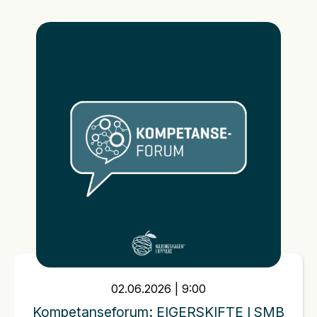
02
.
06
.
2026
|
9:00
Kompetanseforum: EIGERSKIFTE I SMB