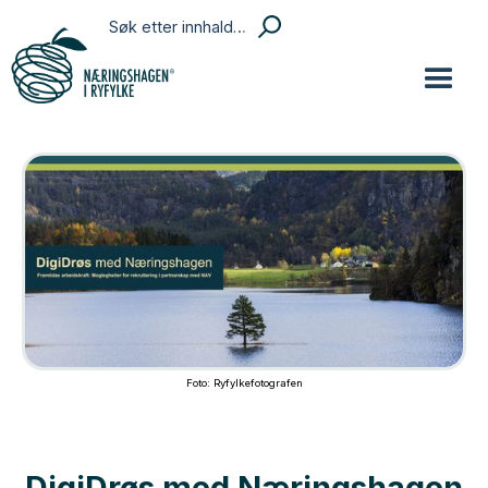
Foto: Ryfylkefotografen
DigiDrøs med Næringshagen