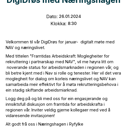
Dato:
26
.
01
.
2024
Klokka:
8:30
Velkommen til vår DigiDrøs for januar- digitalt møte med
NAV og næringslivet.
Med tittelen "Framtidas Arbeidskraft: Moglegheiter for
rekruttering i partnarskap med NAV", vil me høyra litt om
noverande status for arbeidsmarknaden i regionen vår, og
bli betre kjent med i Nav si rolle og tenester. Her vil det vera
moglegheit for dialog om korleis næringslivet og NAV kan
samarbeida meir effektivt for å møta rekrutteringsbehova i
ein stadig skiftande arbeidsmiarknad.
Logg deg på og bli med oss for ein engasjerande og
innsiktsfull diskusjon om framtida for arbeidskrafta i
regionen vår. Inviter veldig gjerne kollegaer med ved å
vidaresende invitasjonen!
Alt godt frå oss i Næringshagen i Ryfylke