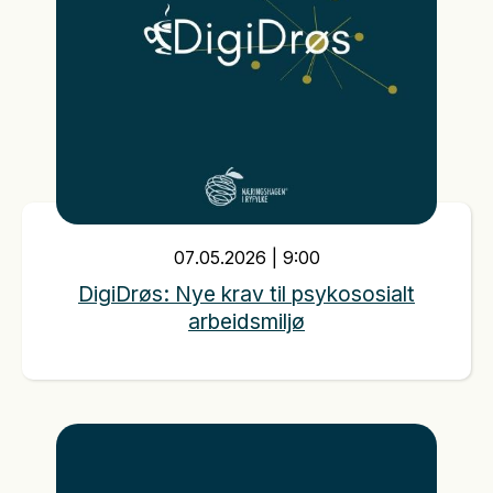
07
.
05
.
2026
|
9:00
DigiDrøs: Nye krav til psykososialt
arbeidsmiljø