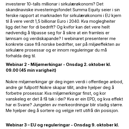
investerer 10-talls millionar i sirkulærøkonomi? Det
skandinaviske investeringsfondet Summa Equity seier i sin
ferske rapport at marknaden for sirkulærøkonomi i EU kjem
til å vere verdt 1,5 billionar Euro i 2040. Kva moglegheiter
ligg det her for di bedrift? Og kvifor kan det vere heilt
nødvendig å tilpasse seg for å sikre at ein framleis er
lønnsam og verdiskapande? I webinaret presenterer me
konkrete case frå norske bedrifter, ser på miljøeffekten av
sirkulære prosessar og er innom reguleringar du må
forhalda deg til.
Webinar 2 - Miljømerkingar - Onsdag 2. oktober kl.
09.00 (45 min varigheit)
Nokre miljømerkingar gir deg ingen verdi i offentlege anbod,
andre gir fullpott! Nokre skapar tillit, andre hjelper deg å
forbetre prosessar. Kva miljømerkingar finst, og kor
vanskeleg er det å få tak i dei? Kva er ein EPD, og kva effekt
har ei Svane? Jungelen av merkeordningar blir stadig større.
Me hjelper deg å sortere og velgje rett utifrå din posisjon.
Webinar 3 – EU og reguleringar - Onsdag 9. oktober kl.