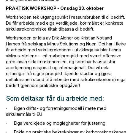
PRAKTISK WORKSHOP - Onsdag 23. oktober
Workshopen tek utgangspunkt i ressursbruken til di bedrift.
Du får arbeide med eiga verdikjede, kor målet er konkrete
sirkulærøkonomiske tiltak tilpassa di bedrift.
Workshopen er leia av Erik Aldner og Kristian Notland
Harnes frå selskapa Minus Solutions og Nuen. Dei har i fleire
år arbeidd med sirkulærøkonomi i utviklinga av blant anna
«Minus-stolen» - eit møbelprosjekt med svært offensive
grep innan sirkulærøkonomien, og som har hausta stor
anerkjenning nasjonalt og internasjonalt. Dei vil dela
erfaringar frå eigne prosjekt, kjende studiar og gjera
deltakarane i stand til å arbeide med sirkulærøkonomi i eiga
bedrift gjennom praktiske oppgåver!
Som deltakar får du arbeide med:
· Eigen drifts- og forretningsmodell i møte med
sirkulærmåla til EU
· Eiga verdikjede og moglegheiter for justering
· Enkle og praktiske bekrekningar av karbonrekneskapen