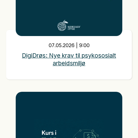
07
.
05
.
2026
|
9:00
DigiDrøs: Nye krav til psykososialt
arbeidsmiljø