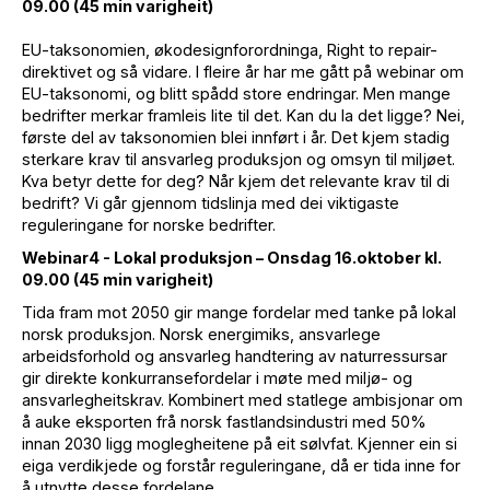
09.00 (45 min varigheit)
EU-taksonomien, økodesignforordninga, Right to repair-
direktivet og så vidare. I fleire år har me gått på webinar om
EU-taksonomi, og blitt spådd store endringar. Men mange
bedrifter merkar framleis lite til det. Kan du la det ligge? Nei,
første del av taksonomien blei innført i år. Det kjem stadig
sterkare krav til ansvarleg produksjon og omsyn til miljøet.
Kva betyr dette for deg? Når kjem det relevante krav til di
bedrift? Vi går gjennom tidslinja med dei viktigaste
reguleringane for norske bedrifter.
Webinar4 - Lokal produksjon – Onsdag 16.oktober kl.
09.00 (45 min varigheit)
Tida fram mot 2050 gir mange fordelar med tanke på lokal
norsk produksjon. Norsk energimiks, ansvarlege
arbeidsforhold og ansvarleg handtering av naturressursar
gir direkte konkurransefordelar i møte med miljø- og
ansvarlegheitskrav. Kombinert med statlege ambisjonar om
å auke eksporten frå norsk fastlandsindustri med 50%
innan 2030 ligg moglegheitene på eit sølvfat. Kjenner ein si
eiga verdikjede og forstår reguleringane, då er tida inne for
å utnytte desse fordelane.