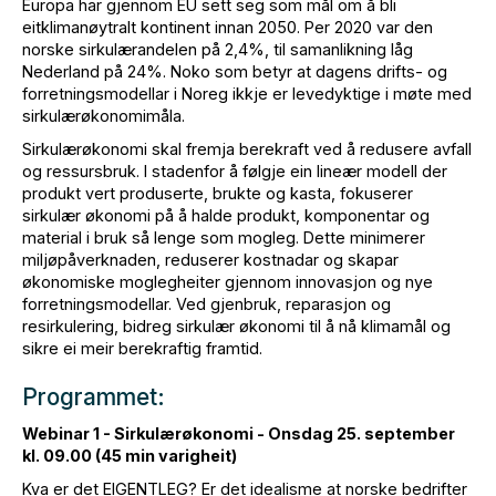
Europa har gjennom EU sett seg som mål om å bli
eitklimanøytralt kontinent innan 2050. Per 2020 var den
norske sirkulærandelen på 2,4%, til samanlikning låg
Nederland på 24%. Noko som betyr at dagens drifts- og
forretningsmodellar i Noreg ikkje er levedyktige i møte med
sirkulærøkonomimåla.
Sirkulærøkonomi skal fremja berekraft ved å redusere avfall
og ressursbruk. I stadenfor å følgje ein lineær modell der
produkt vert produserte, brukte og kasta, fokuserer
sirkulær økonomi på å halde produkt, komponentar og
material i bruk så lenge som mogleg. Dette minimerer
miljøpåverknaden, reduserer kostnadar og skapar
økonomiske moglegheiter gjennom innovasjon og nye
forretningsmodellar. Ved gjenbruk, reparasjon og
resirkulering, bidreg sirkulær økonomi til å nå klimamål og
sikre ei meir berekraftig framtid.
Programmet:
Webinar 1 - Sirkulærøkonomi - Onsdag 25. september
kl. 09.00 (45 min varigheit)
Kva er det EIGENTLEG? Er det idealisme at norske bedrifter