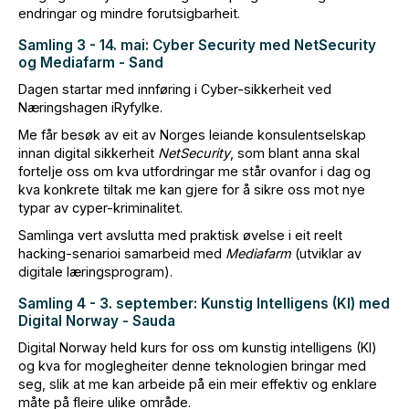
endringar og mindre forutsigbarheit.
Samling 3 - 14. mai: Cyber Security med NetSecurity
og Mediafarm - Sand
Dagen startar med innføring i Cyber-sikkerheit ved
Næringshagen iRyfylke.
Me får besøk av eit av Norges leiande konsulentselskap
innan digital sikkerheit
NetSecurity
, som blant anna skal
fortelje oss om kva utfordringar me står ovanfor i dag og
kva konkrete tiltak me kan gjere for å sikre oss mot nye
typar av cyper-kriminalitet.
Samlinga vert avslutta med praktisk øvelse i eit reelt
hacking-senarioi samarbeid med
Mediafarm
(utviklar av
digitale læringsprogram).
Samling 4 - 3. september: Kunstig Intelligens (KI) med
Digital Norway - Sauda
Digital Norway held kurs for oss om kunstig intelligens (KI)
og kva for moglegheiter denne teknologien bringar med
seg, slik at me kan arbeide på ein meir effektiv og enklare
måte på fleire ulike område.