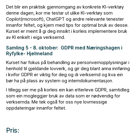
Det blir ein praktisk gjennomgang av konkrete KI-verktøy
denne dagen, kor me testar ut ulike KI-verktøy som
Copilot(microsoft), ChatGPT og andre relevante tenester
innanfor feltet, og kjem med tips for optimal bruk av desse.
Kurset er meint å gi deg innsikt i korleis implementere bruk
av KI enkelt i eiga verksemd.
Samling 5 - 8. oktober: GDPR med Næringshagen i
Ryfylke- Hjelmeland
Kurset har fokus på behandling av personvernopplysningar i
henhold til gjeldande lovverk, og gir deg blant anna innføring
i kvifor GDPR er viktig for deg og di verksemd og kva ein
bør ha på plass av system og interndokumentasjon.
I tillegg ser me på korleis ein kan etterleve GDPR, samtidleg
som ein mogleggjer bruk av data som er nødvendig for
verksemda. Me tek også for oss nye lovmessige
oppdateringar innanfor feltet.
Pris: