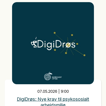
07
.
05
.
2026
|
9:00
DigiDrøs: Nye krav til psykososialt
arbeidsmiljø