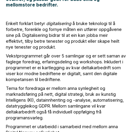
mellomstore bedrifter.
Enkelt forklart betyr
digitalisering
å bruke teknologi til å
forbetre, forenkle og fornye måten ein utfører oppgåvene
sine på. Digitalisering bidrar til at ein kan jobba meir
effektivt, tilby betre tenester og produkt eller skape heilt
nye tenester og produkt.
Vekstprogrammet går over 5 samlingar og er sett saman av
faglege foredrag, erfaringsdeling og workshops. Inkludert i
programmet er ei kartlegging av kvar deltakarbedrift som
viser kor modne bedriftene er digitalt, samt den digitale
kompetansen til bedriftene.
Tema for foredraga er mellom anna synlegheit og
marknadsføring på nett, digital strategi, bruk av kunstig
Intelligens (KI), datainnhenting og -analyse, automatisering,
datatryggleikog GDPR. Mellom samlingane vil kvar
deltakarbedrift også få individuell oppfølging frå
programansvarleg.
Programmet er utarbeidd i samarbeid med mellom anna