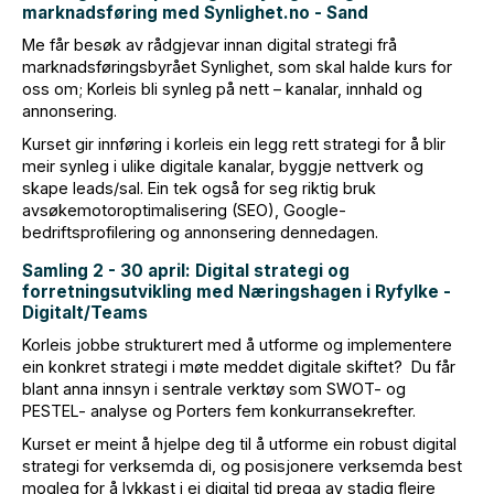
marknadsføring med Synlighet.no - Sand
Me får besøk av rådgjevar innan digital strategi frå
marknadsføringsbyrået Synlighet, som skal halde kurs for
oss om; Korleis bli synleg på nett – kanalar, innhald og
annonsering.
Kurset gir innføring i korleis ein legg rett strategi for å blir
meir synleg i ulike digitale kanalar, byggje nettverk og
skape leads/sal. Ein tek også for seg riktig bruk
avsøkemotoroptimalisering (SEO), Google-
bedriftsprofilering og annonsering dennedagen.
Samling 2 - 30 april: Digital strategi og
forretningsutvikling med Næringshagen i Ryfylke -
Digitalt/Teams
Korleis jobbe strukturert med å utforme og implementere
ein konkret strategi i møte meddet digitale skiftet? Du får
blant anna innsyn i sentrale verktøy som SWOT- og
PESTEL- analyse og Porters fem konkurransekrefter.
Kurset er meint å hjelpe deg til å utforme ein robust digital
strategi for verksemda di, og posisjonere verksemda best
mogleg for å lykkast i ei digital tid prega av stadig fleire