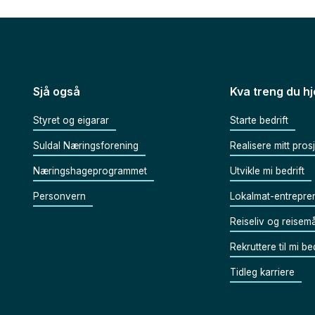
Sjå også
Kva treng du hje
Styret og eigarar
Starte bedrift
Suldal Næringsforening
Realisere mitt pros
Næringshageprogrammet
Utvikle mi bedrift
Personvern
Lokalmat-entrepre
Reiseliv og reisemå
Rekruttere til mi bed
Tidleg karriere