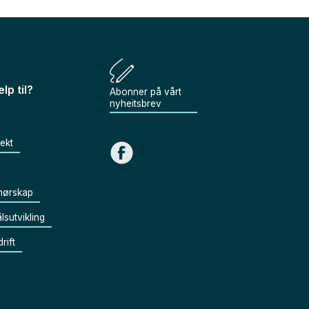
lp til?
Abonner på vårt
nyheitsbrev
jekt
nørskap
lsutvikling
rift