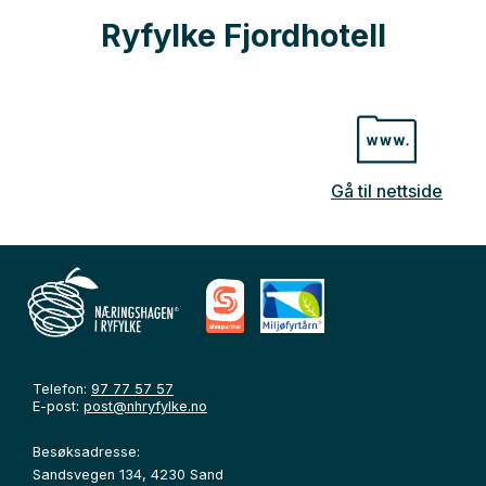
Ryfylke Fjordhotell
Gå til nettside
Telefon:
97 77 57 57
E-post:
post@nhryfylke.no
Besøksadresse:
Sandsvegen 134, 4230 Sand