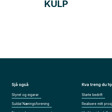
KULP
Sjå også
Kva treng du hje
Styret og eigarar
Starte bedrift
Suldal Næringsforening
Realisere mitt pros