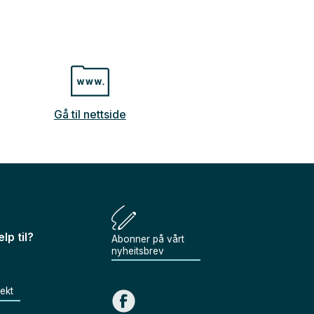
Gå til nettside
lp til?
Abonner på vårt
nyheitsbrev
jekt