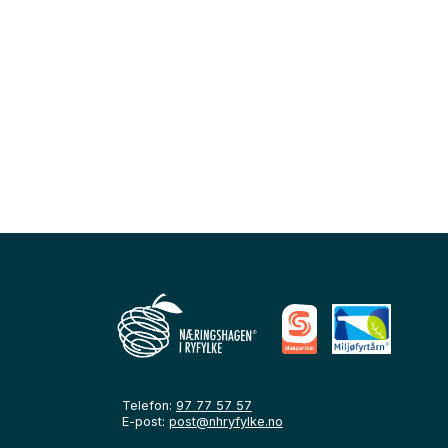
Telefon:
97 77 57 57
E-post:
post@nhryfylke.no