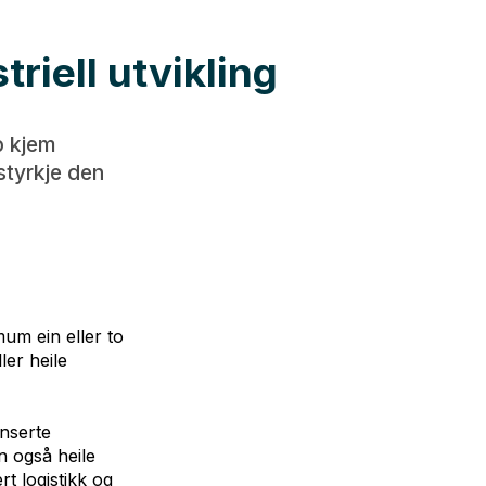
riell utvikling
b kjem
styrkje den
um ein eller to
ler heile
nserte
n også heile
t logistikk og