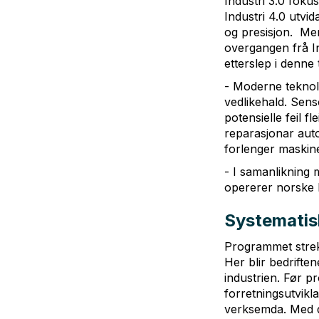
Industri 3.0 foku
Industri 4.0 utvid
og presisjon. Men
overgangen frå Ind
etterslep i denne 
- Moderne teknolo
vedlikehald. Sen
potensielle feil f
reparasjonar autom
forlenger maskine
- I samanlikning 
opererer norske b
Systematisk
Programmet strekk
Her blir bedrifte
industrien. Før p
forretningsutvikl
verksemda. Med de