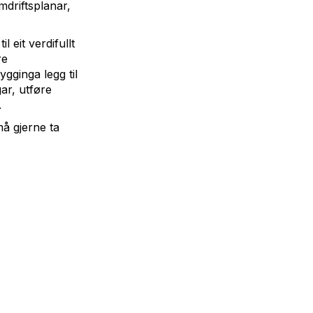
mdriftsplanar,
l eit verdifullt
re
gginga legg til
gar, utføre
.
må gjerne ta