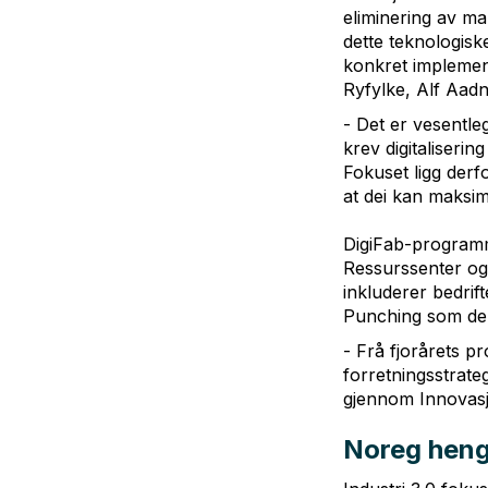
eliminering av m
dette teknologiske
konkret implement
Ryfylke, Alf Aadn
- Det er vesentleg
krev digitaliseri
Fokuset ligg derf
at dei kan maksim
DigiFab-programm
Ressurssenter og 
inkluderer bedrif
Punching som del
- Frå fjorårets 
forretningsstrateg
gjennom Innovasj
Noreg heng 