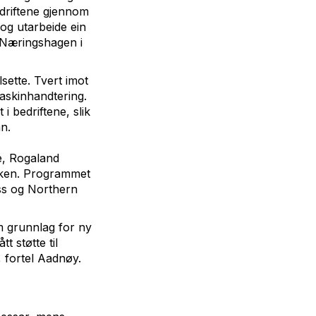
driftene gjennom
 og utarbeide ein
i Næringshagen i
sette. Tvert imot
askinhandtering.
 bedriftene, slik
n.
e, Rogaland
ikken. Programmet
ass og Northern
m grunnlag for ny
t støtte til
 fortel Aadnøy.