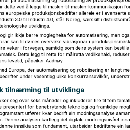
serer på automatisering og robotisering av produksjonspro
ar dette ved å legge til maskin-til-maskin-kommunikasjon for 
s europeiske produksjonsbedrifter allereie er i avanserte s
ustri 3.0 til Industri 4.0, står Noreg, særskilt i distriktsom
teknologiske utviklinga.
gi gir ikkje berre moglegheita for automatisering, men også
sorar kan til dømes overvake vibrasjonar i produksjonsmask
leire veker i forvegen, samtidig som deira system kan bestil
atisk. Dette legg til rette for målretta vedlikehald, reduser
ns levetid, påpeiker Aadnøy.
med Europa, der automatisering og robotisering er langt mei
edrifter under vesentleg ulike konkurransevilkår, underst
 tilnærming til utviklinga
er seg over seks månader og inkluderer fire til fem temati
ne presentert for banebrytande teknologi og framtidige mog
rogramstart utfører kvar bedrift ein modningsanalyse sama
ar. Denne analysen kartlegg det digitale modningsnivået inna
nne innsikta som fundament, utarbeider bedriftene ein lang