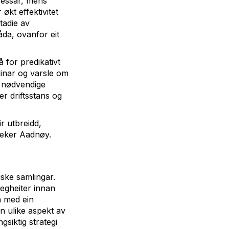
sessar, mens
økt effektivitet
tadie av
råda, ovanfor eit
 for predikativt
inar og varsle om
le nødvendige
er driftsstans og
r utbreidd,
reker Aadnøy.
ske samlingar.
legheiter innan
n med ein
n ulike aspekt av
siktig strategi