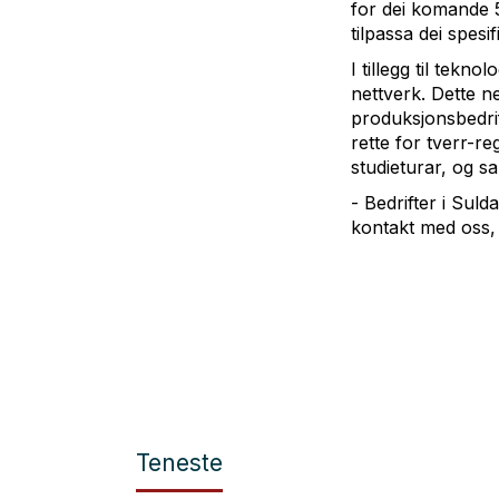
for dei komande 5-
tilpassa dei spesi
I tillegg til tekno
nettverk. Dette ne
produksjonsbedri
rette for tverr-re
studieturar, og s
- Bedrifter i Sul
kontakt med oss,
Teneste