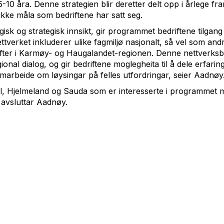
10 åra. Denne strategien blir deretter delt opp i årlege fra
fikke måla som bedriftene har satt seg.
logisk og strategisk innsikt, gir programmet bedriftene tilgang ti
ttverket inkluderer ulike fagmiljø nasjonalt, så vel som and
fter i Karmøy- og Haugalandet-regionen. Denne nettverksby
gional dialog, og gir bedriftene moglegheita til å dele erfarin
amarbeide om løysingar på felles utfordringar, seier Aadnøy
dal, Hjelmeland og Sauda som er interesserte i programmet 
 avsluttar Aadnøy.