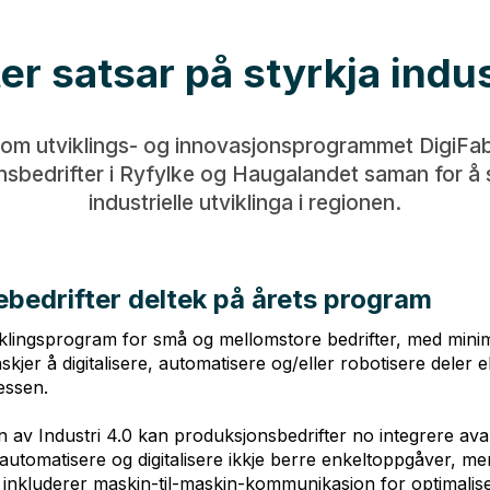
er satsar på styrkja indust
om utviklings- og innovasjonsprogrammet DigiFa
sbedrifter i Ryfylke og Haugalandet saman for å 
industrielle utviklinga i regionen.
bedrifter deltek på årets program
viklingsprogram for små og mellomstore bedrifter, med minim
jer å digitalisere, automatisere og/eller robotisere deler el
essen.
av Industri 4.0 kan produksjonsbedrifter no integrere ava
 automatisere og digitalisere ikkje berre enkeltoppgåver, me
e inkluderer maskin-til-maskin-kommunikasjon for optimaliser