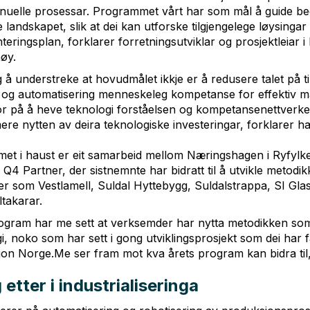
anuelle prosessar. Programmet vårt har som mål å guide be
 landskapet, slik at dei kan utforske tilgjengelege løysingar
eringsplan, forklarer forretningsutviklar og prosjektleiar 
øy.
 å understreke at hovudmålet ikkje er å redusere talet på til
ng og automatisering menneskeleg kompetanse for effektiv m
or på å heve teknologi forståelsen og kompetansenettverket i
ere nytten av deira teknologiske investeringar, forklarer ha
et i haust er eit samarbeid mellom Næringshagen i Ryfylk
Q4 Partner, der sistnemnte har bidratt til å utvikle metod
ter som Vestlamell, Suldal Hyttebygg, Suldalstrappa, SI Gl
takarar.
program har me sett at verksemder har nytta metodikken so
i, noko som har sett i gong utviklingsprosjekt som dei har fåt
on Norge.Me ser fram mot kva årets program kan bidra til,
etter i industrialiseringa