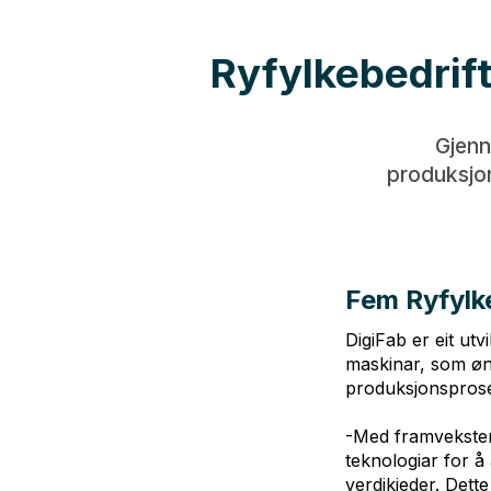
Ryfylkebedrift
Gjenn
produksjon
Fem Ryfylke
DigiFab er eit ut
maskinar, som ønsk
produksjonspros
-Med framveksten 
teknologiar for å
verdikjeder. Dett