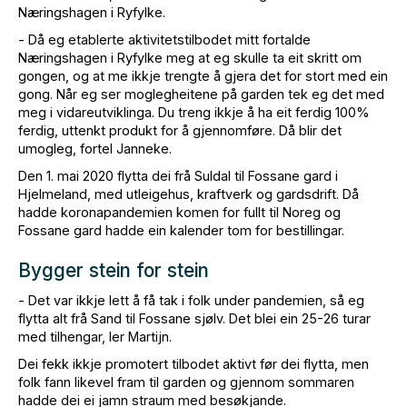
Næringshagen i Ryfylke.
- Då eg etablerte aktivitetstilbodet mitt fortalde
Næringshagen i Ryfylke meg at eg skulle ta eit skritt om
gongen, og at me ikkje trengte å gjera det for stort med ein
gong. Når eg ser moglegheitene på garden tek eg det med
meg i vidareutviklinga. Du treng ikkje å ha eit ferdig 100%
ferdig, uttenkt produkt for å gjennomføre. Då blir det
umogleg, fortel Janneke.
Den 1. mai 2020 flytta dei frå Suldal til Fossane gard i
Hjelmeland, med utleigehus, kraftverk og gardsdrift. Då
hadde koronapandemien komen for fullt til Noreg og
Fossane gard hadde ein kalender tom for bestillingar.
Bygger stein for stein
- Det var ikkje lett å få tak i folk under pandemien, så eg
flytta alt frå Sand til Fossane sjølv. Det blei ein 25-26 turar
med tilhengar, ler Martijn.
Dei fekk ikkje promotert tilbodet aktivt før dei flytta, men
folk fann likevel fram til garden og gjennom sommaren
hadde dei ei jamn straum med besøkjande.