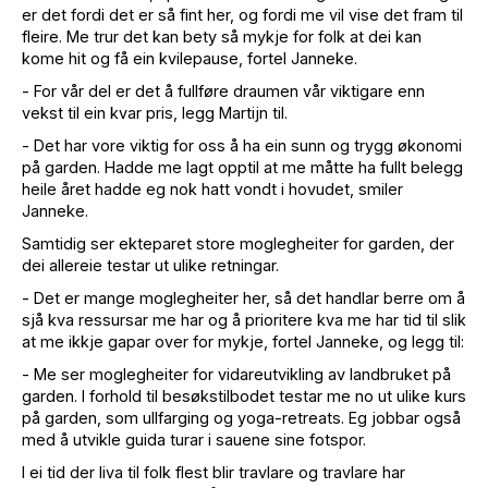
er det fordi det er så fint her, og fordi me vil vise det fram til
fleire. Me trur det kan bety så mykje for folk at dei kan
kome hit og få ein kvilepause, fortel Janneke.
- For vår del er det å fullføre draumen vår viktigare enn
vekst til ein kvar pris, legg Martijn til.
- Det har vore viktig for oss å ha ein sunn og trygg økonomi
på garden. Hadde me lagt opptil at me måtte ha fullt belegg
heile året hadde eg nok hatt vondt i hovudet, smiler
Janneke.
Samtidig ser ekteparet store moglegheiter for garden, der
dei allereie testar ut ulike retningar.
- Det er mange moglegheiter her, så det handlar berre om å
sjå kva ressursar me har og å prioritere kva me har tid til slik
at me ikkje gapar over for mykje, fortel Janneke, og legg til:
- Me ser moglegheiter for vidareutvikling av landbruket på
garden. I forhold til besøkstilbodet testar me no ut ulike kurs
på garden, som ullfarging og yoga-retreats. Eg jobbar også
med å utvikle guida turar i sauene sine fotspor.
I ei tid der liva til folk flest blir travlare og travlare har