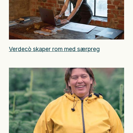
Verdecò skaper rom med særpreg