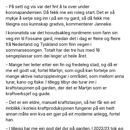
- På sett og vis var det fint å ta over under
koronapandemien. Då fekk me ein roleg start. Det er så
mykje å setje seg inn i på ein ny gard, så då fekk me
tileigna oss kunnskap gradvis, kommenterer Janneke.
I koronatida var det hovudsakleg nordmenn som fann sin
veg inn til Fossane gard, medan det i dag er fleire og fleire
frå Nederland og Tyskland som finn vegen i
sommarsesongen. Totalt har dei tre hus med 18
sengeplassar som dei leiger ut heile året.
- Mange her leiter etter ein fin og fredeleg stad, og då er
me eit godt val, fortel Martijn, som også kan fortelje om
mange aktive naturopplevingar i området, som mellom anna
turar, kano og fiske. I tillegg tilbyr dei turar inn i
kraftstasjonen på garden, der det er Martjin som er
kraftverksjef og guide.
- Det er ein eldre, manuell kraftstasjon, så her får ein eit
innblikk i korleis kraftproduksjonen fungerer på ein heilt
annan måte enn kva ein gjer på eit moderne anlegg, fortel
han.
- I tillegg har me ein god del dyr på garden. I 2022/23 tok eg