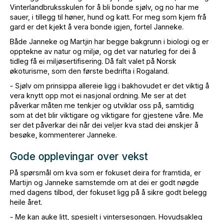
Vinterlandbruksskulen for å bli bonde sjølv, og no har me
sauer, i tillegg til høner, hund og katt. For meg som kjem frå
gard er det kjekt å vera bonde igjen, fortel Janneke.
Både Janneke og Martjin har begge bakgrunn i biologi og er
opptekne av natur og miljø, og det var naturleg for dei å
tidleg få ei miljøsertifisering. Då falt valet på Norsk
økoturisme, som den første bedrifta i Rogaland.
- Sjølv om prinsippa allereie ligg i bakhovudet er det viktig å
vera knytt opp mot ei nasjonal ordning. Me ser at det
påverkar måten me tenkjer og utviklar oss på, samtidig
som at det blir viktigare og viktigare for gjestene våre. Me
ser det påverkar dei når dei veljer kva stad dei ønskjer å
besøke, kommenterer Janneke.
Gode opplevingar over vekst
På spørsmål om kva som er fokuset deira for framtida, er
Martijn og Janneke samstemde om at dei er godt nøgde
med dagens tilbod, der fokuset ligg på å sikre godt belegg
heile året.
- Me kan auke litt, spesielt i vintersesongen. Hovudsakleg