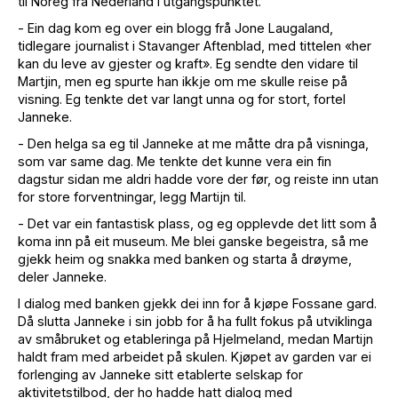
til Noreg frå Nederland i utgangspunktet.
- Ein dag kom eg over ein blogg frå Jone Laugaland,
tidlegare journalist i Stavanger Aftenblad, med tittelen «her
kan du leve av gjester og kraft». Eg sendte den vidare til
Martjin, men eg spurte han ikkje om me skulle reise på
visning. Eg tenkte det var langt unna og for stort, fortel
Janneke.
- Den helga sa eg til Janneke at me måtte dra på visninga,
som var same dag. Me tenkte det kunne vera ein fin
dagstur sidan me aldri hadde vore der før, og reiste inn utan
for store forventningar, legg Martijn til.
- Det var ein fantastisk plass, og eg opplevde det litt som å
koma inn på eit museum. Me blei ganske begeistra, så me
gjekk heim og snakka med banken og starta å drøyme,
deler Janneke.
I dialog med banken gjekk dei inn for å kjøpe Fossane gard.
Då slutta Janneke i sin jobb for å ha fullt fokus på utviklinga
av småbruket og etableringa på Hjelmeland, medan Martijn
haldt fram med arbeidet på skulen. Kjøpet av garden var ei
forlenging av Janneke sitt etablerte selskap for
aktivitetstilbod, der ho hadde hatt dialog med