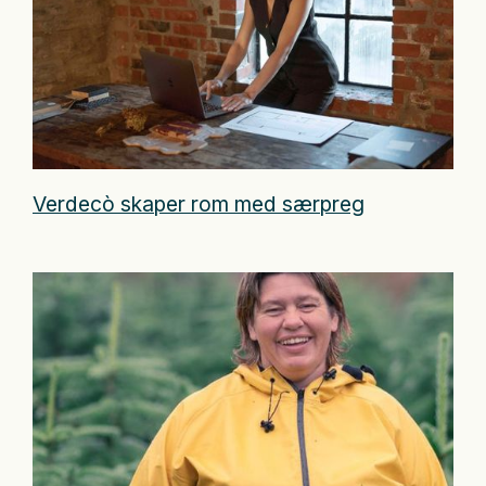
Verdecò skaper rom med særpreg