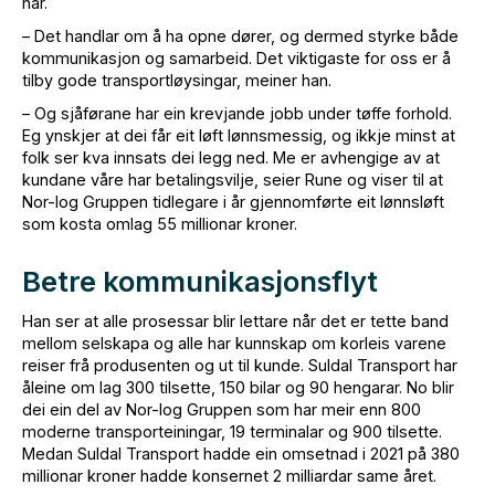
har.
– Det handlar om å ha opne dører, og dermed styrke både
kommunikasjon og samarbeid. Det viktigaste for oss er å
tilby gode transportløysingar, meiner han.
– Og sjåførane har ein krevjande jobb under tøffe forhold.
Eg ynskjer at dei får eit løft lønnsmessig, og ikkje minst at
folk ser kva innsats dei legg ned. Me er avhengige av at
kundane våre har betalingsvilje, seier Rune og viser til at
Nor-log Gruppen tidlegare i år gjennomførte eit lønnsløft
som kosta omlag 55 millionar kroner.
Betre kommunikasjonsflyt
Han ser at alle prosessar blir lettare når det er tette band
mellom selskapa og alle har kunnskap om korleis varene
reiser frå produsenten og ut til kunde. Suldal Transport har
åleine om lag 300 tilsette, 150 bilar og 90 hengarar. No blir
dei ein del av Nor-log Gruppen som har meir enn 800
moderne transporteiningar, 19 terminalar og 900 tilsette.
Medan Suldal Transport hadde ein omsetnad i 2021 på 380
millionar kroner hadde konsernet 2 milliardar same året.