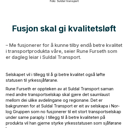
Foto: Suldal transport
Fusjon skal gi kvalitetsløft
– Me fusjonerer for å kunne tilby endå betre kvalitet
i transportprodukta våre, seier Rune Furseth som
er dagleg leiar i Suldal Transport.
Selskapet vil i tillegg til å gi betre kvalitet også løfte
statusen til yrkessjåførane.
Rune Furseth er oppteken av at Suldal Transport saman
med andre transportselskap skal gjere det saumlaust
mellom dei ulike avdelingane og regionane. Det er
bakgrunnen for at Suldal Transport er eit av selskapa i Nor-
log Gruppen som no fusjonerer til eit stort transportselskap
under same paraply. I tillegg til å betre kvaliteten på
produkta vil han gjerne styrke yrkesstatusen som sjåførane