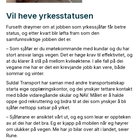
Vil heve yrkesstatusen
Furseth drøymer om at jobben som yrkessjåfør får betre
status, og etter kvart blir løfta fram som den
samfunnsviktige jobben det er.
– Som sjåfør er du imøtekommande med kundar og du har
stort ansvar langs vegen. Det er høge krav til effektivitet, og
at du klarer å stå på mellom kvileøktene. I alle fall på dei
vegane me har er det ein krevjande jobb kan vere, både
sommar og vinter.
Suldal Transport har saman med andre transportselskap
starta eige opplæringskontor, og dei ynskjer tettare kontakt
med både vidaregåande skular og NAV. Målet er å halde
oppe god rekruttering og bidra til at dei som ynskjer å bli
sjåfør nettopp satsar på yrket.
– Sjåførane er ansiktet vårt ut, og eg som leiar er oppteken
av at dei har det bra. Eg er kjapp på mobilen når eg høyrer
om ulukker på vegen. Me har jo bilar over alt i landet, seier
Rune.