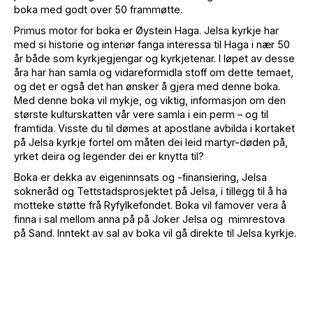
boka med godt over 50 frammøtte.
Primus motor for boka er Øystein Haga. Jelsa kyrkje har
med si historie og interiør fanga interessa til Haga i nær 50
år både som kyrkjegjengar og kyrkjetenar. I løpet av desse
åra har han samla og vidareformidla stoff om dette temaet,
og det er også det han ønsker å gjera med denne boka.
Med denne boka vil mykje, og viktig, informasjon om den
største kulturskatten vår vere samla i ein perm – og til
framtida. Visste du til dømes at apostlane avbilda i kortaket
på Jelsa kyrkje fortel om måten dei leid martyr-døden på,
yrket deira og legender dei er knytta til?
Boka er dekka av eigeninnsats og -finansiering, Jelsa
sokneråd og Tettstadsprosjektet på Jelsa, i tillegg til å ha
motteke støtte frå Ryfylkefondet. Boka vil famover vera å
finna i sal mellom anna på på Joker Jelsa og mimrestova
på Sand. Inntekt av sal av boka vil gå direkte til Jelsa kyrkje.