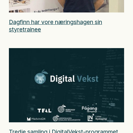
Dagfinn har vore næringshagen sin
styretrainee
Tredje samling i DigitalVekst-programmet