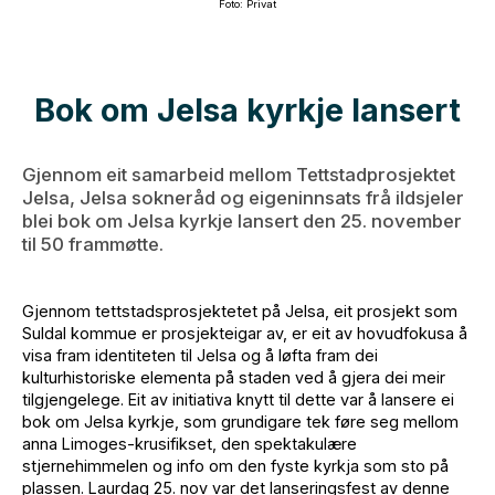
Foto: Privat
Bok om Jelsa kyrkje lansert
Gjennom eit samarbeid mellom Tettstadprosjektet
Jelsa, Jelsa sokneråd og eigeninnsats frå ildsjeler
blei bok om Jelsa kyrkje lansert den 25. november
til 50 frammøtte.
Gjennom tettstadsprosjektetet på Jelsa, eit prosjekt som
Suldal kommue er prosjekteigar av, er eit av hovudfokusa å
visa fram identiteten til Jelsa og å løfta fram dei
kulturhistoriske elementa på staden ved å gjera dei meir
tilgjengelege. Eit av initiativa knytt til dette var å lansere ei
bok om Jelsa kyrkje, som grundigare tek føre seg mellom
anna Limoges-krusifikset, den spektakulære
stjernehimmelen og info om den fyste kyrkja som sto på
plassen. Laurdag 25. nov var det lanseringsfest av denne